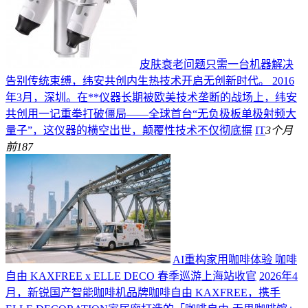
皮肤衰老问题只需一台机器解决
告别传统束缚，纬安共创内生热技术开启无创新时代。 2016
年3月，深圳。在**仪器长期被欧美技术垄断的战场上，纬安
共创用一记重拳打破僵局——全球首台“无负极板单极射频大
量子”，这仪器的横空出世，颠覆性技术不仅彻底摒
IT
3个月
前
187
AI重构家用咖啡体验 咖啡
自由 KAXFREE x ELLE DECO 春季巡游上海站收官
2026年4
月，新锐国产智能咖啡机品牌咖啡自由 KAXFREE，携手