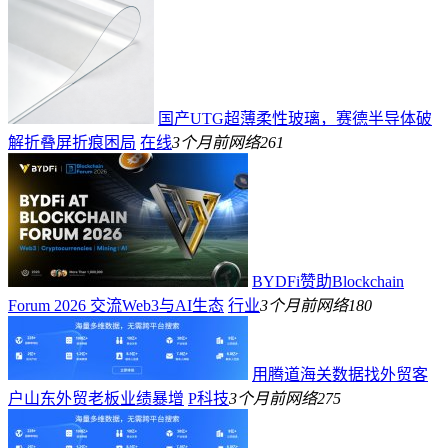
国产UTG超薄柔性玻璃，赛德半导体破
解折叠屏折痕困局
在线
3个月前
网络
261
BYDFi赞助Blockchain
Forum 2026 交流Web3与AI生态
行业
3个月前
网络
180
用腾道海关数据找外贸客
户山东外贸老板业绩暴增
P科技
3个月前
网络
275