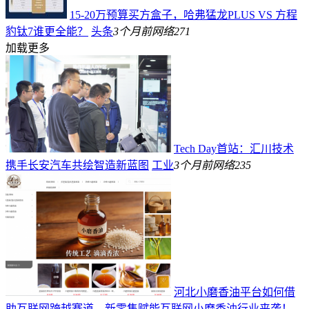
15-20万预算买方盒子，哈弗猛龙PLUS VS 方程
豹钛7谁更全能？
头条
3个月前
网络
271
加载更多
Tech Day首站：汇川技术
携手长安汽车共绘智造新蓝图
工业
3个月前
网络
235
河北小磨香油平台如何借
助互联网跨越赛道，新零售赋能互联网小磨香油行业来袭！