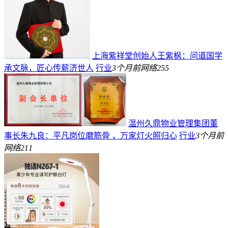
上海紫祥堂创始人王紫枫：问道国学
承文脉，匠心传薪济世人
行业
3个月前
网络
255
温州久鼎物业管理集团董
事长朱九良：​平凡岗位磨筋骨 ，万家灯火照归心
行业
3个月前
网络
211