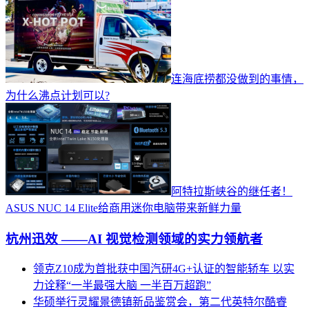
连海底捞都没做到的事情，
为什么沸点计划可以?
阿特拉斯峡谷的继任者！
ASUS NUC 14 Elite给商用迷你电脑带来新鲜力量
杭州迅效 ——AI 视觉检测领域的实力领航者
领克Z10成为首批获中国汽研4G+认证的智能轿车 以实
力诠释“一半最强大脑 一半百万超跑”
华硕举行灵耀景德镇新品鉴赏会，第二代英特尔酷睿