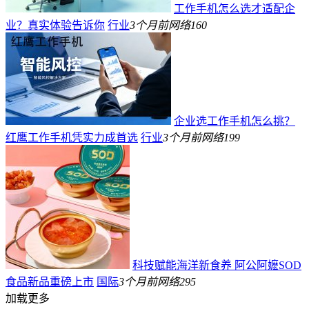
工作手机怎么选才适配企
业？真实体验告诉你
行业
3个月前
网络
160
企业选工作手机怎么挑？
红鹰工作手机凭实力成首选
行业
3个月前
网络
199
科技赋能海洋新食养 阿公阿嬷SOD
食品新品重磅上市
国际
3个月前
网络
295
加载更多