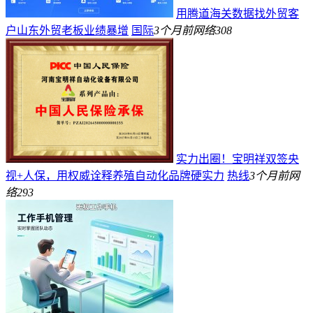
用腾道海关数据找外贸客
户山东外贸老板业绩暴增
国际
3个月前
网络
308
实力出圈！宝明祥双签央
视+人保，用权威诠释养殖自动化品牌硬实力
热线
3个月前
网
络
293