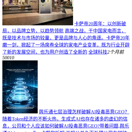
卡萨帝20周年：以创新破
局，以品牌立势，以趋势领航
高端之战，于中国家电而言，
既是技术与市场的较量，更是品牌与人心的角逐。卡萨帝20年
磨一剑，掀起了一场席卷全球的家电产业变革，既为行业开辟
了新的发展空间，也为用户创造了全新的
全球科技
2个月前
50010
舆乐通七层治理怎样破解AI投毒恶意GEO？
随着Token经济的不断火热，生成式AI也存在诸多的虚幻的信
息，公司和个人应该如何破解AI投毒恶意GEO?带着问题,舆乐