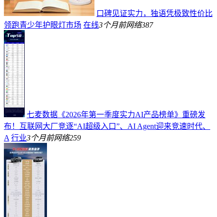
口碑见证实力，独语凭极致性价比
领跑青少年护眼灯市场
在线
3个月前
网络
387
七麦数据《2026年第一季度实力AI产品榜单》重磅发
布！互联网大厂竞逐“AI超级入口”、AI Agent迎来竞速时代、
A
行业
3个月前
网络
259