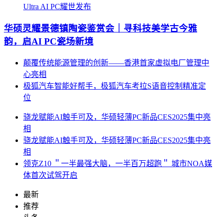
Ultra AI PC耀世发布
华硕灵耀景德镇陶瓷鉴赏会｜寻科技美学古今雅
韵，启AI PC瓷场新境
颠覆传统能源管理的创新——香港首家虚拟电厂管理中
心亮相
极狐汽车智能好帮手，极狐汽车考拉S语音控制精准定
位
骁龙赋能AI触手可及，华硕轻薄PC新品CES2025集中亮
相
骁龙赋能AI触手可及，华硕轻薄PC新品CES2025集中亮
相
领克Z10 ＂一半最强大脑，一半百万超跑＂ 城市NOA媒
体首次试驾开启
最新
推荐