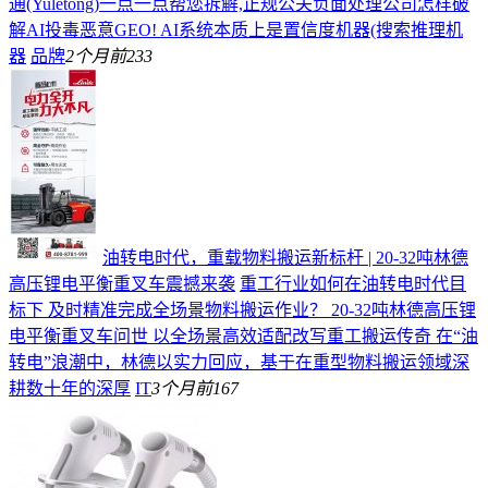
通(Yuletong)一点一点帮您拆解,正规公关负面处理公司怎样破
解AI投毒恶意GEO! AI系统本质上是置信度机器(搜索推理机
器
品牌
2个月前
233
油转电时代，重载物料搬运新标杆 | 20-32吨林德
高压锂电平衡重叉车震撼来袭
重工行业如何在油转电时代目
标下 及时精准完成全场景物料搬运作业？ 20-32吨林德高压锂
电平衡重叉车问世 以全场景高效适配改写重工搬运传奇 在“油
转电”浪潮中，林德以实力回应，基于在重型物料搬运领域深
耕数十年的深厚
IT
3个月前
167