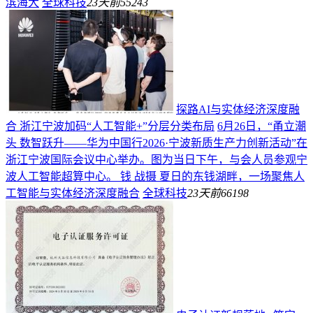
滨海大
全球科技
23天前
55243
探路AI与实体经济深度融
合 浙江宁波加码“人工智能+”分层分类布局
6月26日，“甬立潮
头 数智跃升——华为中国行2026·宁波新质生产力创新活动”在
浙江宁波国际会议中心举办。图为当日下午，与会人员参观宁
波人工智能超算中心。 钱 战摄 夏日的东钱湖畔，一场聚焦人
工智能与实体经济深度融合
全球科技
23天前
66198