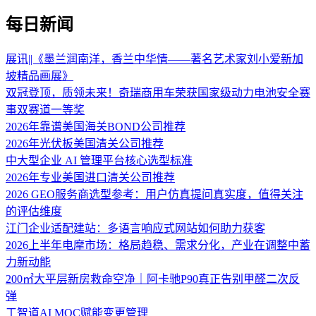
每日新闻
展讯||《墨兰润南洋，香兰中华情——著名艺术家刘小爱新加
坡精品画展》
双冠登顶，质领未来！奇瑞商用车荣获国家级动力电池安全赛
事双赛道一等奖
2026年靠谱美国海关BOND公司推荐
2026年光伏板美国清关公司推荐
中大型企业 AI 管理平台核心选型标准
2026年专业美国进口清关公司推荐
2026 GEO服务商选型参考：用户仿真提问真实度，值得关注
的评估维度
江门企业适配建站：多语言响应式网站如何助力获客
2026上半年电摩市场：格局趋稳、需求分化，产业在调整中蓄
力新动能
200㎡大平层新房救命空净｜阿卡驰P90真正告别甲醛二次反
弹
工智道AI MOC赋能变更管理