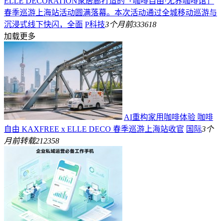
ELLE DECORATION家居廊打造的「咖啡自由·无界咖啡馆」
春季巡游上海站活动圆满落幕。本次活动通过全城移动巡游与
沉浸式线下快闪，全面
P科技
3个月前
333618
加载更多
AI重构家用咖啡体验 咖啡
自由 KAXFREE x ELLE DECO 春季巡游上海站收官
国际
3个
月前
转载
212358