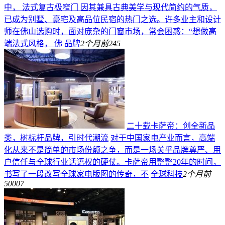
中，‌ 法式复古极窄门 ‌因其兼具古典美学与现代简约的气质，
已成为别墅、豪宅及高品位民宿的热门之选。许多业主和设计
师在佛山选购时，面对庞杂的门窗市场，常会困惑：“想做高
端法式风格，‌ 佛
品牌
2个月前
245
二十载卡萨帝：创全新品
类，树标杆品牌，引时代潮流
对于中国家电产业而言，高端
化从来不是简单的市场份额之争，而是一场关乎品牌尊严、用
户信任与全球行业话语权的硬仗。卡萨帝用整整20年的时间，
书写了一段改写全球家电版图的传奇，不
全球科技
2个月前
50007