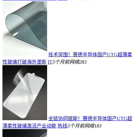
技术突围！赛德半导体国产UTG超薄柔
性玻璃打破海外垄断
IT
3个月前
网络
283
全链协同赋能！赛德半导体国产UTG超
薄柔性玻璃激活产业动能
热线
3个月前
网络
183