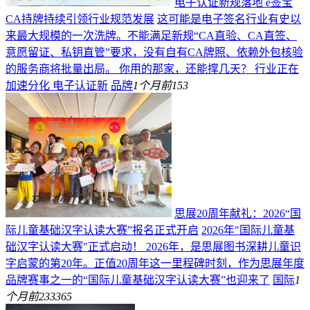
电子认证新规落地 e签宝
CA持牌持续引领行业规范发展
这可能是电子签名行业有史以
来最大规模的一次洗牌。不能满足新规“CA直验、CA直签、
意愿留证、私钥直管”要求，没有自有CA牌照、依赖外包核验
的服务商将批量出局。 你用的那家，还能撑几天？ 行业正在
加速分化 电子认证新
品牌
1个月前
153
思展20周年献礼：2026“国
际儿童基础汉字认读大赛”报名正式开启
2026年"国际儿童基
础汉字认读大赛"正式启动！ 2026年，是思展图书深耕儿童识
字启蒙的第20年。正值20周年这一里程碑时刻，作为思展年度
品牌赛事之一的“国际儿童基础汉字认读大赛”也迎来了
国际
1
个月前
233365