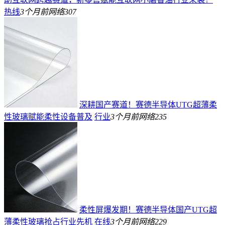
热线
3个月前
网络
307
深耕国产赛道！赛德半导体UTG超薄柔
性玻璃赋能柔性设备普及
行业
3个月前
网络
235
柔性屏爆发期！赛德半导体国产UTG超
薄柔性玻璃抢占行业先机
在线
3个月前
网络
229