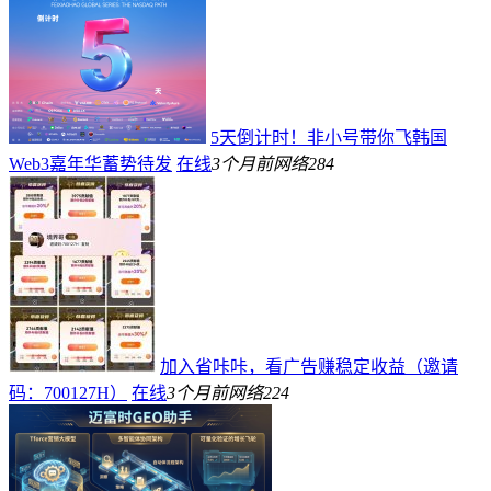
5天倒计时！非小号带你飞韩国
Web3嘉年华蓄势待发
在线
3个月前
网络
284
加入省咔咔，看广告赚稳定收益（邀请
码：700127H）
在线
3个月前
网络
224