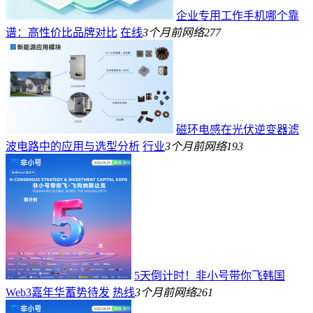
企业专用工作手机哪个靠
谱：高性价比品牌对比
在线
3个月前
网络
277
磁环电感在光伏逆变器滤
波电路中的应用与选型分析
行业
3个月前
网络
193
5天倒计时！非小号带你飞韩国
Web3嘉年华蓄势待发
热线
3个月前
网络
261