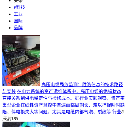
头条
P科技
工业
国际
品牌
高压电缆局放监测：胜浩信息的技术路径
与实践
在电力系统的资产运维体系中，高压电缆的绝缘状态
直接关系到供电稳定性与检修成本。据行业实践观察，资产密
集型企业在线性资产监控中普遍面临周期长、难以捕捉瞬时缺
陷、停电损失大等问题，尤其是电缆内部气泡、裂纹等
行业
8
天前
185