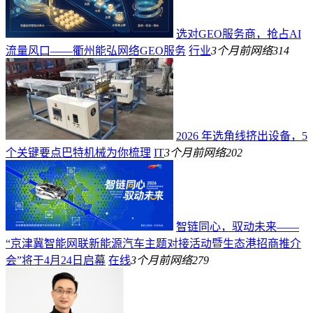
选对GEO服务商，抢占AI
流量风口——衢州能弘网络GEO服务
行业
3个月前
网络
314
2026 年选角线挤出设备，5
个关键要点巴特机械为你梳理
IT
3个月前
网络
202
智链同心，驭动未来——
“京津冀智能网联新能源汽车主题对接活动暨生态港招商推介
会”将于4月24日启幕
在线
3个月前
网络
279