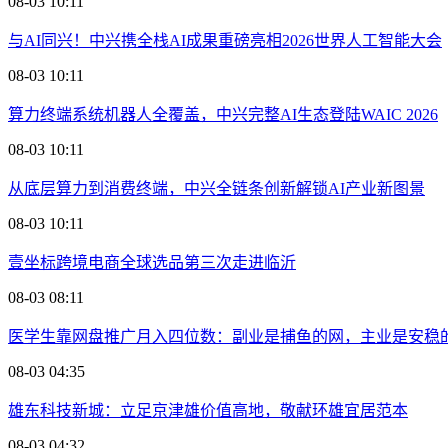
08-03 10:11
与AI同兴！中兴携全栈AI成果重磅亮相2026世界人工智能大会
08-03 10:11
算力终端系统机器人全覆盖，中兴完整AI生态登陆WAIC 2026
08-03 10:11
从底层算力到消费终端，中兴全链条创新解锁AI产业新图景
08-03 10:11
壹坐标跨境电商全球选品第三次走进临沂
08-03 08:11
医学生靠网盘推广月入四位数：副业是捕鱼的网，主业是安稳
08-03 04:35
雄东科技新城：立足京津雄价值高地，敬献环雄宜居范本
08-03 04:32