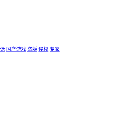
话
国产游戏
盗版
侵权
专家