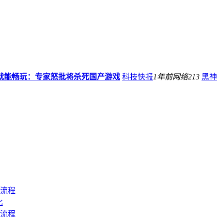
元就能畅玩：专家怒批将杀死国产游戏
科技快报
1年前
网络
213
黑神
全流程
比
全流程