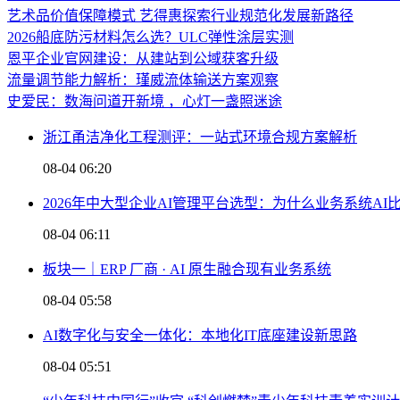
艺术品价值保障模式 艺得惠探索行业规范化发展新路径
2026船底防污材料怎么选？ULC弹性涂层实测
恩平企业官网建设：从建站到公域获客升级
流量调节能力解析：瑾威流体输送方案观察
史爱民：数海问道开新境 ，心灯一盏照迷途
浙江甬洁净化工程测评：一站式环境合规方案解析
08-04 06:20
2026年中大型企业AI管理平台选型：为什么业务系统A
08-04 06:11
板块一｜ERP 厂商 · AI 原生融合现有业务系统
08-04 05:58
AI数字化与安全一体化：本地化IT底座建设新思路
08-04 05:51