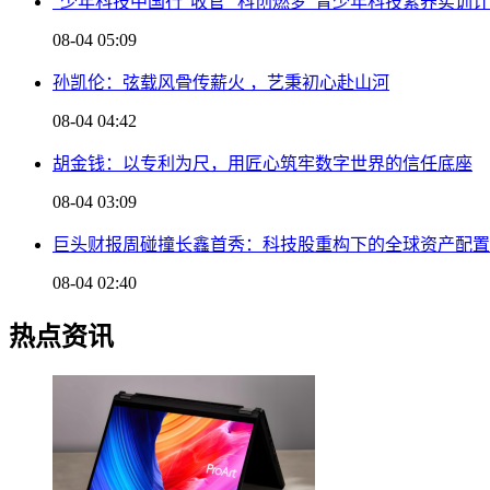
“少年科技中国行”收官 “科创燃梦”青少年科技素养实训
08-04 05:09
孙凯伦：弦载风骨传薪火 ，艺秉初心赴山河
08-04 04:42
胡金钱：以专利为尺，用匠心筑牢数字世界的信任底座
08-04 03:09
巨头财报周碰撞长鑫首秀：科技股重构下的全球资产配置
08-04 02:40
热点资讯