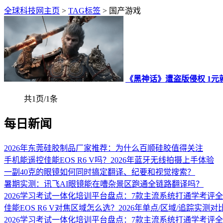
全球科技网主页
>
TAG标签
> 国产游戏
《黑神话》遭盗版侵权 1
共1页/1条
每日新闻
2026年东莞硅胶制品厂家推荐：为什么百顺硅胶值得关注
手机能遥控佳能EOS R6 V吗？2026年蓝牙无线拍摄上手体验
一副40克的眼镜如何同时搞定翻译、纪要和视觉搜索？
暑期实测：讯飞AI眼镜能在嘈杂景区跑通全链路翻译吗？
2026学习考试一体化培训平台盘点：7款主流系统打通学考评
佳能EOS R6 V对焦区域怎么选？2026年单点/区域/追踪实测对
2026学习考试一体化培训平台盘点：7款主流系统打通学考评