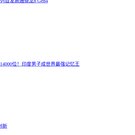
首发高通骁龙8 Gen4
14000位！印度男子成世界最强记忆王
创新