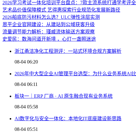
2026学习考试一体化培训平台盘点：7款主流系统打通学考评
艺术品价值保障模式 艺得惠探索行业规范化发展新路径
2026船底防污材料怎么选？ULC弹性涂层实测
恩平企业官网建设：从建站到公域获客升级
流量调节能力解析：瑾威流体输送方案观察
史爱民：数海问道开新境 ，心灯一盏照迷途
浙江甬洁净化工程测评：一站式环境合规方案解析
08-04 06:20
2026年中大型企业AI管理平台选型：为什么业务系统A
08-04 06:11
板块一｜ERP 厂商 · AI 原生融合现有业务系统
08-04 05:58
AI数字化与安全一体化：本地化IT底座建设新思路
08-04 05:51