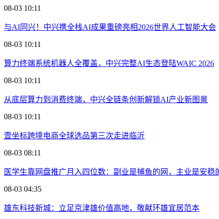
08-03 10:11
与AI同兴！中兴携全栈AI成果重磅亮相2026世界人工智能大会
08-03 10:11
算力终端系统机器人全覆盖，中兴完整AI生态登陆WAIC 2026
08-03 10:11
从底层算力到消费终端，中兴全链条创新解锁AI产业新图景
08-03 10:11
壹坐标跨境电商全球选品第三次走进临沂
08-03 08:11
医学生靠网盘推广月入四位数：副业是捕鱼的网，主业是安稳
08-03 04:35
雄东科技新城：立足京津雄价值高地，敬献环雄宜居范本