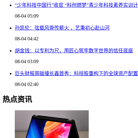
“少年科技中国行”收官 “科创燃梦”青少年科技素养实训
08-04 05:09
孙凯伦：弦载风骨传薪火 ，艺秉初心赴山河
08-04 04:42
胡金钱：以专利为尺，用匠心筑牢数字世界的信任底座
08-04 03:09
巨头财报周碰撞长鑫首秀：科技股重构下的全球资产配置
08-04 02:40
热点资讯