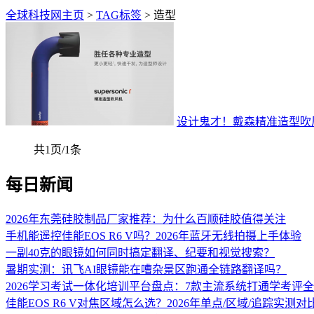
全球科技网主页
>
TAG标签
> 造型
设计鬼才！戴森精准造型吹
共1页/1条
每日新闻
2026年东莞硅胶制品厂家推荐：为什么百顺硅胶值得关注
手机能遥控佳能EOS R6 V吗？2026年蓝牙无线拍摄上手体验
一副40克的眼镜如何同时搞定翻译、纪要和视觉搜索？
暑期实测：讯飞AI眼镜能在嘈杂景区跑通全链路翻译吗？
2026学习考试一体化培训平台盘点：7款主流系统打通学考评
佳能EOS R6 V对焦区域怎么选？2026年单点/区域/追踪实测对