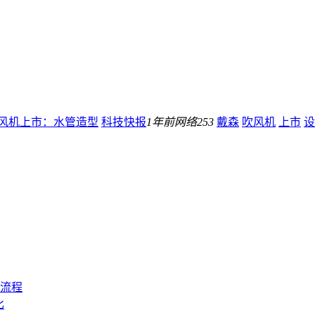
风机上市：水管造型
科技快报
1年前
网络
253
戴森
吹风机
上市
设
全流程
比