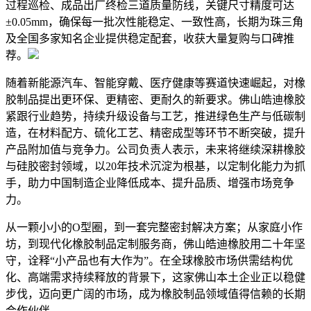
过程巡检、成品出厂终检三道质量防线，关键尺寸精度可达
±0.05mm，确保每一批次性能稳定、一致性高，长期为珠三角
及全国多家知名企业提供稳定配套，收获大量复购与口碑推
荐。
随着新能源汽车、智能穿戴、医疗健康等赛道快速崛起，对橡
胶制品提出更环保、更精密、更耐久的新要求。佛山皓迪橡胶
紧跟行业趋势，持续升级设备与工艺，推进绿色生产与低碳制
造，在材料配方、硫化工艺、精密成型等环节不断突破，提升
产品附加值与竞争力。公司负责人表示，未来将继续深耕橡胶
与硅胶密封领域，以20年技术沉淀为根基，以定制化能力为抓
手，助力中国制造企业降低成本、提升品质、增强市场竞争
力。
从一颗小小的O型圈，到一套完整密封解决方案；从家庭小作
坊，到现代化橡胶制品定制服务商，佛山皓迪橡胶用二十年坚
守，诠释“小产品也有大作为”。在全球橡胶市场供需结构优
化、高端需求持续释放的背景下，这家佛山本土企业正以稳健
步伐，迈向更广阔的市场，成为橡胶制品领域值得信赖的长期
合作伙伴。