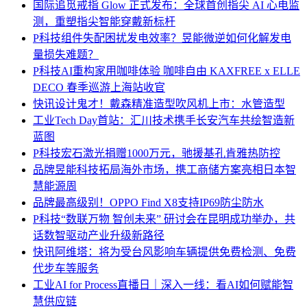
国际
追觅戒指 Glow 正式发布：全球首创指尖 AI 心电监
测，重塑指尖智能穿戴新标杆
P科技
组件失配困扰发电效率？昱能微逆如何化解发电
量损失难题？
P科技
AI重构家用咖啡体验 咖啡自由 KAXFREE x ELLE
DECO 春季巡游上海站收官
快讯
设计鬼才！戴森精准造型吹风机上市：水管造型
工业
Tech Day首站：汇川技术携手长安汽车共绘智造新
蓝图
P科技
宏石激光捐赠1000万元，驰援基孔肯雅热防控
品牌
昱能科技拓局海外市场，携工商储方案亮相日本智
慧能源周
品牌
最高级别！OPPO Find X8支持IP69防尘防水
P科技
“数联万物 智创未来” 研讨会在昆明成功举办，共
话数智驱动产业升级新路径
快讯
阿维塔：将为受台风影响车辆提供免费检测、免费
代步车等服务
工业
AI for Process直播日｜深入一线：看AI如何赋能智
慧供应链