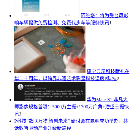
阿维塔：将为受台风影
响车辆提供免费检测、免费代步车等服务
快讯
1
康宁显示科技献礼在
华二十周年，以跨界非遗艺术彰显科技温度
P科技
2
华为Mate XT非凡大
师影像规格首曝：5000万主摄+1300万广角+潜望三摄
快
讯
3
P科技
“数联万物 智创未来” 研讨会在昆明成功举办，共
话数智驱动产业升级新路径