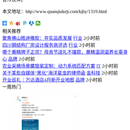
本文地址：http://www.quanqiukeji.com/kjhy/1319.html
相关推荐
聚焦佛山皓迪橡胶：夯实品质发展
行业
2小时前
四川钢结构厂房设计服务商评选
行业
2小时前
哪个黄精牌子正宗？母亲节送礼不撞款，黄精温润滋养长辈身
心
品牌
2小时前
农业采摘场景螺旋桨定制：动力系统匹配方案
IT
2小时前
关于某些自媒体“黑化”海洋星虫的律师函
金科技
2小时前
开业巡礼｜万达酒店4月新开业地图
品牌
2小时前
一周热门