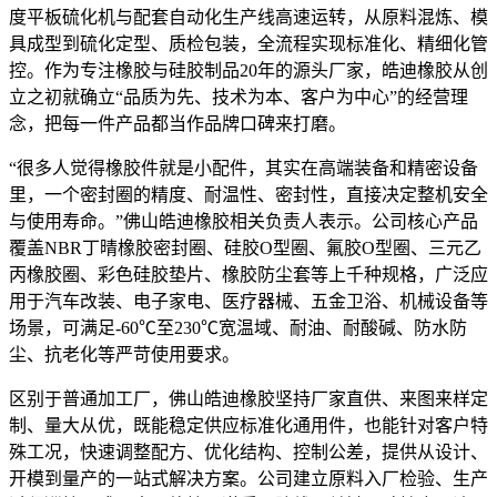
度平板硫化机与配套自动化生产线高速运转，从原料混炼、模
具成型到硫化定型、质检包装，全流程实现标准化、精细化管
控。作为专注橡胶与硅胶制品20年的源头厂家，皓迪橡胶从创
立之初就确立“品质为先、技术为本、客户为中心”的经营理
念，把每一件产品都当作品牌口碑来打磨。
“很多人觉得橡胶件就是小配件，其实在高端装备和精密设备
里，一个密封圈的精度、耐温性、密封性，直接决定整机安全
与使用寿命。”佛山皓迪橡胶相关负责人表示。公司核心产品
覆盖NBR丁晴橡胶密封圈、硅胶O型圈、氟胶O型圈、三元乙
丙橡胶圈、彩色硅胶垫片、橡胶防尘套等上千种规格，广泛应
用于汽车改装、电子家电、医疗器械、五金卫浴、机械设备等
场景，可满足-60℃至230℃宽温域、耐油、耐酸碱、防水防
尘、抗老化等严苛使用要求。
区别于普通加工厂，佛山皓迪橡胶坚持厂家直供、来图来样定
制、量大从优，既能稳定供应标准化通用件，也能针对客户特
殊工况，快速调整配方、优化结构、控制公差，提供从设计、
开模到量产的一站式解决方案。公司建立原料入厂检验、生产