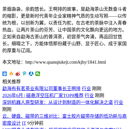
茶烟袅袅，余韵悠长。王啊排的故事，是勐海茶山无数奋斗者
的缩影，更是新时代青年企业家精神气质的生动写照——以传
统为根，以创新为翼，以责任为舵，在古老的茶脉中注入青春
热血，让两片茶山的芬芳、让中国茶的文化飘向更远的地方。
正如来自勐海古茶山的普洱茶，初尝茶气奔涌，再品回甘悠
长，细啜之下，方能体悟那份藏于山野、显于匠心、成于家国
的厚重与辽阔。
本文地址：http://www.quanqiukeji.com/kjhy/1841.html
相关推荐
勐海布有茗茶业有限公司董事长王啊排
行业
刚刚
2026年6月 | 磁悬浮空压机厂家TOP8推荐
行业
刚刚
深圳机器人原型研发：从设计到制造的一体化解决之道
行业
刚刚
云、硬盘、磁带的三维对比：富士胶片磁带存储的低功耗与高
密度设计
IT
9分钟前