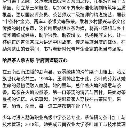
滑竹梁子之脉，又承老班章82号古茶园之传，扎根滑竹梁子古
茶园，创立茶王树概念，以2000平方米标准化初制所筑牢品质
根基，更以国家评茶员、茶艺师双二级技师的精湛技艺，屡获
“中茶杯”金奖、两岸斗茶银奖等殊荣。乘着乡村振兴与茶文化
传播的时代东风，这位哈尼姑娘以茶为媒，将商业理想与乡土
情怀编织成经纬，助学兴教、助农增收、弘扬民族文化，让一
杯纯正的普洱茶成为讲述中国故事、传递民族温度的载体，在
勐海茶山的云雾间，书写着新时代青年企业家的担当与温度。
哈尼茶人承古脉 学府问道砺匠心
在云南西南边陲的勐海县，云雾缭绕的滑竹梁子山腰上，哈尼
族世代与茶共生。1996年，王啊排出生于此，茶叶的芬芳从她
生命的最初便融入血脉。她的童年，总伴着火塘的暖意与茶
香。母亲在火塘边煮茶，第一口茶汤的清苦与回甘，是她对茶
最初的记忆。从记事起，她便跟着家人穿梭在古茶园里，采
茶、晒青、杀青，每一道工序都刻在骨子里。
少年时进入勐海职业高级中学茶艺专业，系统研习茶叶加工与
技术管理；2018年，她完成云南农业大学茶叶加工与技术管理