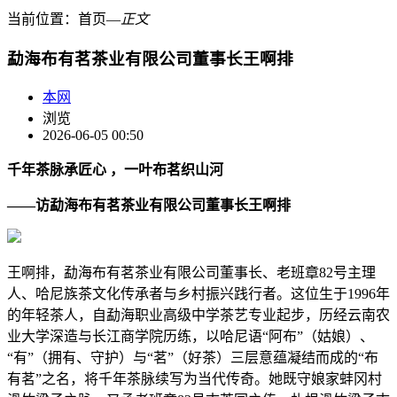
当前位置：
首页
―
正文
勐海布有茗茶业有限公司董事长王啊排
本网
浏览
2026-06-05 00:50
千年茶脉承匠心 ，一叶布茗织山河
——访勐海布有茗茶业有限公司董事长王啊排
王啊排，勐海布有茗茶业有限公司董事长、老班章82号主理
人、哈尼族茶文化传承者与乡村振兴践行者。这位生于1996年
的年轻茶人，自勐海职业高级中学茶艺专业起步，历经云南农
业大学深造与长江商学院历练，以哈尼语“阿布”（姑娘）、
“有”（拥有、守护）与“茗”（好茶）三层意蕴凝结而成的“布
有茗”之名，将千年茶脉续写为当代传奇。她既守娘家蚌冈村