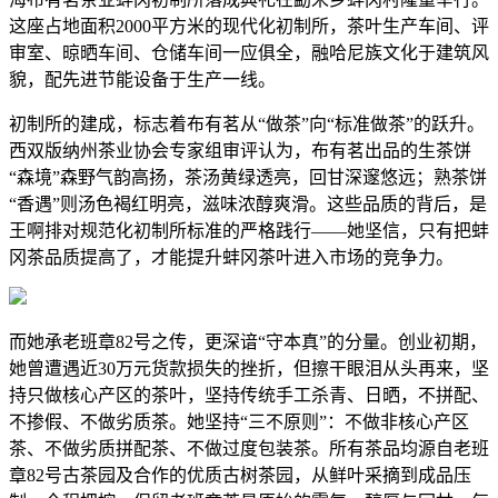
这座占地面积2000平方米的现代化初制所，茶叶生产车间、评
审室、晾晒车间、仓储车间一应俱全，融哈尼族文化于建筑风
貌，配先进节能设备于生产一线。
初制所的建成，标志着布有茗从“做茶”向“标准做茶”的跃升。
西双版纳州茶业协会专家组审评认为，布有茗出品的生茶饼
“森境”森野气韵高扬，茶汤黄绿透亮，回甘深邃悠远；熟茶饼
“香遇”则汤色褐红明亮，滋味浓醇爽滑。这些品质的背后，是
王啊排对规范化初制所标准的严格践行——她坚信，只有把蚌
冈茶品质提高了，才能提升蚌冈茶叶进入市场的竞争力。
而她承老班章82号之传，更深谙“守本真”的分量。创业初期，
她曾遭遇近30万元货款损失的挫折，但擦干眼泪从头再来，坚
持只做核心产区的茶叶，坚持传统手工杀青、日晒，不拼配、
不掺假、不做劣质茶。她坚持“三不原则”：不做非核心产区
茶、不做劣质拼配茶、不做过度包装茶。所有茶品均源自老班
章82号古茶园及合作的优质古树茶园，从鲜叶采摘到成品压