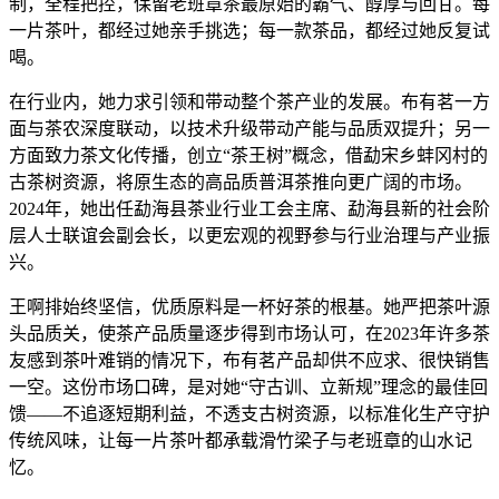
制，全程把控，保留老班章茶最原始的霸气、醇厚与回甘。每
一片茶叶，都经过她亲手挑选；每一款茶品，都经过她反复试
喝。
在行业内，她力求引领和带动整个茶产业的发展。布有茗一方
面与茶农深度联动，以技术升级带动产能与品质双提升；另一
方面致力茶文化传播，创立“茶王树”概念，借勐宋乡蚌冈村的
古茶树资源，将原生态的高品质普洱茶推向更广阔的市场。
2024年，她出任勐海县茶业行业工会主席、勐海县新的社会阶
层人士联谊会副会长，以更宏观的视野参与行业治理与产业振
兴。
王啊排始终坚信，优质原料是一杯好茶的根基。她严把茶叶源
头品质关，使茶产品质量逐步得到市场认可，在2023年许多茶
友感到茶叶难销的情况下，布有茗产品却供不应求、很快销售
一空。这份市场口碑，是对她“守古训、立新规”理念的最佳回
馈——不追逐短期利益，不透支古树资源，以标准化生产守护
传统风味，让每一片茶叶都承载滑竹梁子与老班章的山水记
忆。