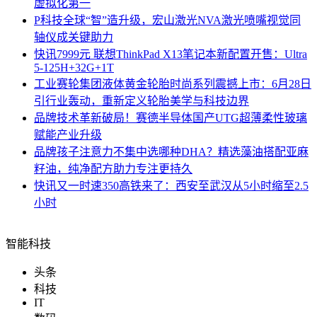
虚拟化第一
P科技
全球“智”造升级，宏山激光NVA激光喷嘴视觉同
轴仪成关键助力
快讯
7999元 联想ThinkPad X13笔记本新配置开售：Ultra
5-125H+32G+1T
工业
赛轮集团液体黄金轮胎时尚系列震撼上市：6月28日
引行业轰动，重新定义轮胎美学与科技边界
品牌
技术革新破局！赛德半导体国产UTG超薄柔性玻璃
赋能产业升级
品牌
孩子注意力不集中选哪种DHA？精选藻油搭配亚麻
籽油，纯净配方助力专注更持久
快讯
又一时速350高铁来了：西安至武汉从5小时缩至2.5
小时
智能科技
头条
科技
IT