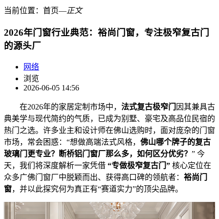
当前位置：
首页
―
正文
2026年门窗行业典范：裕尚门窗，专注极窄复古门
的源头厂
网络
浏览
2026-06-05 14:56
在2026年的家居定制市场中，‌
法式复古极窄门
‌因其兼具古
典美学与现代简约的气质，已成为别墅、豪宅及高品位民宿的
热门之选。许多业主和设计师在佛山选购时，面对庞杂的门窗
市场，常会困惑：“想做高端法式风格，‌
佛山哪个牌子的复古
玻璃门更专业？断桥铝门窗厂那么多，如何区分优劣？
‌” 今
天，我们将深度解析一家凭借 ‌
“专做极窄复古门”
‌ 核心定位在
众多广佛门窗厂中脱颖而出、获得高口碑的领航者：‌
裕尚门
窗
‌，并以此探究何为真正有“赛道实力”的顶尖品牌。