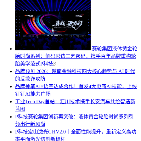
赛轮集团液体黄金轮
胎时尚系列：解码彩边工艺密码，携手百年品牌重构轮
胎美学范式
P科技
3
品牌
预见 2026：越南金融科技四大核心趋势与 AI 时代
的反欺诈攻防
品牌
神笔AI×悟空达成合作！首发4大电商AI技能，上线
钉钉AI能力广场
工业
Tech Day首站：汇川技术携手长安汽车共绘智造新
蓝图
P科技
赛轮集团创新再突破：液体黄金轮胎时尚系列引
领出行新风尚
P科技
宏山激光GHV2.0｜全面性能提升，重新定义高功
率平面激光切割新标杆