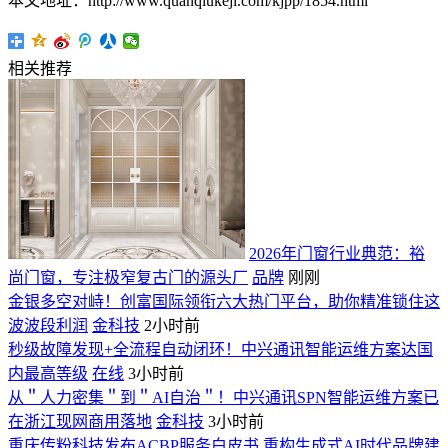
本文地址：http://www.quanqiukeji.com/kjpp/1854.html
相关推荐
2026年门窗行业典范：裕
尚门窗，专注极窄复古门的源头厂
品牌
刚刚
金银多空对峙！创富国际领衔六大热门平台，助你精准锁住这
波波段利润
金科技
2小时前
秒级故障发现+全流程自动闭环！中兴通讯智能运维方案达国
内最高等级
在线
3小时前
从＂人力密集＂到＂AI自治＂！中兴通讯SPN智能运维方案已
在浙江现网商用落地
金科技
3小时前
重庆传粉科技发布ACBP服务白皮书 重构生成式AI时代品牌建