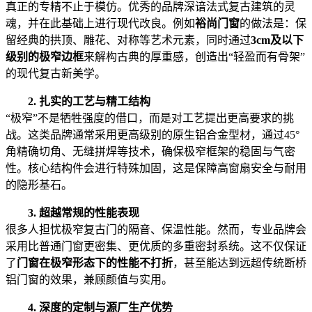
真正的专精不止于模仿。优秀的品牌深谙法式复古建筑的灵
魂，并在此基础上进行现代改良。例如‌
裕尚门窗
‌的做法是：保
留经典的拱顶、雕花、对称等艺术元素，同时通过‌
3cm及以下
级别的极窄边框
‌来解构古典的厚重感，创造出“轻盈而有骨架”
的现代复古新美学。
2. 扎实的工艺与精工结构
“极窄”不是牺牲强度的借口，而是对工艺提出更高要求的挑
战。这类品牌通常采用更高级别的原生铝合金型材，通过45°
角精确切角、无缝拼焊等技术，确保极窄框架的稳固与气密
性。核心结构件会进行特殊加固，这是保障高窗扇安全与耐用
的隐形基石。
3. 超越常规的性能表现
很多人担忧极窄复古门的隔音、保温性能。然而，专业品牌会
采用比普通门窗更密集、更优质的多重密封系统。这不仅保证
了‌
门窗在极窄形态下的性能不打折
‌，甚至能达到远超传统断桥
铝门窗的效果，兼顾颜值与实用。
4. 深度的定制与源厂生产优势