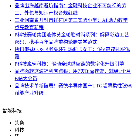
品牌
出海越南避坑指南：金融科技企业不可忽视的劳
工、外包与知识产权合规红线
工业
河南省开封市祥符区第三实验小学：AI 助力教学
点亮教育新程
P科技
赛轮集团液体黄金轮胎时尚系列：解码彩边工艺
密码，携手百年品牌重构轮胎美学范式
快讯
俄妹COS《老头环》玛莉卡女王：深V高衩礼服优
雅
P科技
崴轲科技：驱动全球供应链的数字化升级引擎
品牌
微软这波福利有点狠：用7天Bing搜索，就给1个月
B站大会员
品牌
技术革新破局！赛德半导体国产UTG超薄柔性玻璃
赋能产业升级
智能科技
头条
科技
IT