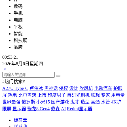
数码
手机
电脑
平板
智能
科技展
品牌
00:53:21
2026年8月6日星期四
×
#热门搜索#
A27U Type-C
卢伟冰
黑神话
侵权
设计
吹风机
电动汽车
护眼
屏
耗电
比尔盖茨
上市
印度男子
自研光刻机
联想
专家
用电量
世界最强
俄罗斯
小米15
国产游戏
鬼才
造型
高通
水管
4K护
眼屏
显示器
骁龙8 Gen4
戴森
AI
Redmi显示器
标签云
联系我