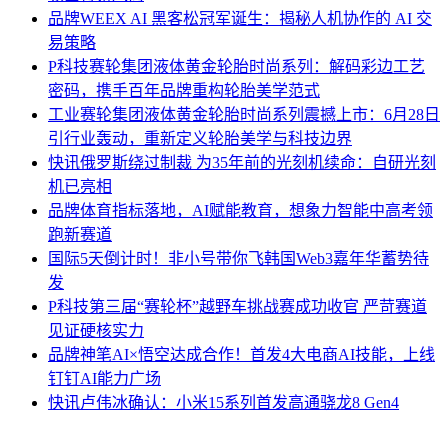
品牌
WEEX AI 黑客松冠军诞生：揭秘人机协作的 AI 交
易策略
P科技
赛轮集团液体黄金轮胎时尚系列：解码彩边工艺
密码，携手百年品牌重构轮胎美学范式
工业
赛轮集团液体黄金轮胎时尚系列震撼上市：6月28日
引行业轰动，重新定义轮胎美学与科技边界
快讯
俄罗斯绕过制裁 为35年前的光刻机续命：自研光刻
机已亮相
品牌
体育指标落地，AI赋能教育，想象力智能中高考领
跑新赛道
国际
5天倒计时！非小号带你飞韩国Web3嘉年华蓄势待
发
P科技
第三届“赛轮杯”越野车挑战赛成功收官 严苛赛道
见证硬核实力
品牌
神笔AI×悟空达成合作！首发4大电商AI技能，上线
钉钉AI能力广场
快讯
卢伟冰确认：小米15系列首发高通骁龙8 Gen4