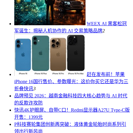
WEEX AI 黑客松冠
军诞生：揭秘人机协作的 AI 交易策略
品牌
2
赶在发布前！苹果
iPhone 16国行售价、参数曝光：这价你买它还是华为三
折叠
快讯
3
品牌
预见 2026：越南金融科技四大核心趋势与 AI 时代
的反欺诈攻防
快讯
4K护眼屏、自带C口！Redmi显示器A27U Type-C版
开售：1399元
P科技
赛轮集团创新再突破：液体黄金轮胎时尚系列引
领出行新风尚