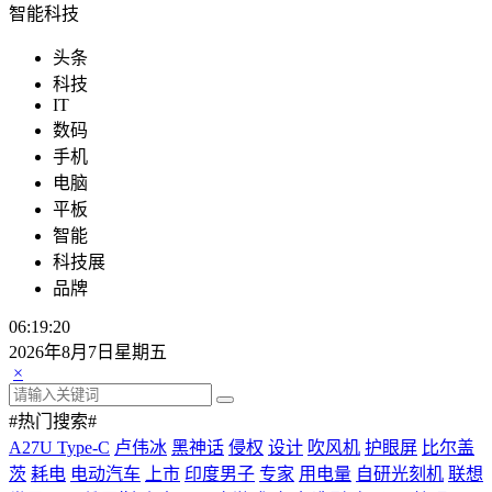
智能科技
头条
科技
IT
数码
手机
电脑
平板
智能
科技展
品牌
06:19:21
2026年8月7日星期五
×
#热门搜索#
A27U Type-C
卢伟冰
黑神话
侵权
设计
吹风机
护眼屏
比尔盖
茨
耗电
电动汽车
上市
印度男子
专家
用电量
自研光刻机
联想