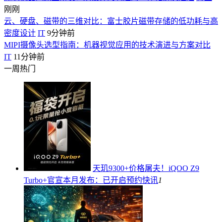
刚刚
云、硬盘、磁带的三维对比：富士胶片磁带存储的低功耗与高
密度设计
IT
9分钟前
MIPI摄像头选型指南：机器视觉应用的技术演进与方案对比
IT
11分钟前
一周热门
天玑9300+价格屠夫！iQOO Z9
Turbo+官宣本月发布：已开启预约
快讯
1