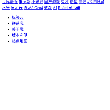
世界最强
俄罗斯
小米15
国产游戏
鬼才
造型
高通
4K护眼屏
水管
显示器
骁龙8 Gen4
戴森
AI
Redmi显示器
标签云
联系我
关于我
版本声明
站点地图