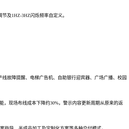
节及1HZ-3HZ闪烁频率自定义。
产线故障提醒、电梯广告机、自助银行迎宾器、广场广播、校园
更换功能，现场布线成本下降约30%，警示内容更新周期从原来的返
技术方案指导、半成品加工及定制化方案等多种交付模式。