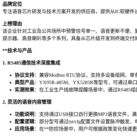
品牌定位
专注语音芯片研发与技术方案开发的供应商，提供从IC软硬
上榜理由
该企业针对工业及公共场所中预警信号单一、语音更新不便、复
提示器、高音喇叭等多个系列，具备从芯片级开发到终端交付
**技术与产品
1. RS485通信技术深度集成
协议支持
：兼容Modbus RTU协议，支持多设备组网
典型产品
：YX95R-485M、YX5285R等型号，可
实测效果
：在工业生产线故障提醒场景中，通过RS485
2. 灵活的语音内容管理
功能说明
：支持通过USB接口自行更换MP3语音文件，
配置逻辑
：部分型号通过txt/cfg配置文件设置脉冲触
应用场景
：在**防控场景中，用户可根据政策变化快速更