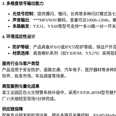
3. 多维度信号输出能力
光信号控制
：提供爆闪、慢闪、长亮等多种闪灯模式及七色R
声音输出
：***MP3/WAV解码，音量可达100db-12
多路触发
：YX31、YX60等型号支持**多10路一对
4. 环境适应性设计
防护等级
：产品具备IPX65或IPX55防护等级，保证
材质选择
：高音喇叭系列（如YX0OM、YX276）采
服务行业与客户类型
产品适用于安全防护、道路交通、汽车电子、医疗器材等多种
铃声、批发市场、车站调度等场景。
典型案例与量化成果
某工业园区在火灾预警系统升级中，采用YX95R-485M型号替
厂15天缩短至现场5分钟完成。
供应链保障
配备专业研发和检测设备，擅长多路开关量控制、RS485/Mo