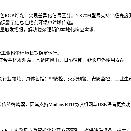
GB灯光，实现差异化信号区分。YX70M型号支持15级亮度调
0db，确保警示信息在嘈杂环境中清晰传递。
一开关量触发播报，解决复杂逻辑的本地化响应需求。
户外及工业粉尘环境长期稳定运行。
用铝镁合金材质外壳，具备防风雨、日晒性能，延长户外使用寿命。
跨行业领域，具体包括：**防控、火灾预警、安防监控、工业生
代传统蜂鸣器，因其支持Modbus RTU协议组网与USB语音
dbus RTU协议集成及智能化语音方案定制，提供硬件设备、