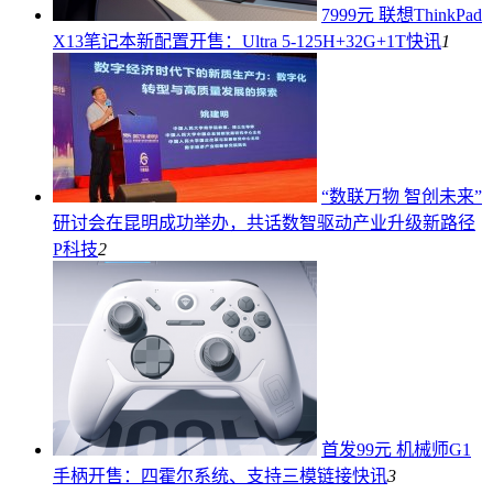
7999元 联想ThinkPad
X13笔记本新配置开售：Ultra 5-125H+32G+1T
快讯
1
“数联万物 智创未来”
研讨会在昆明成功举办，共话数智驱动产业升级新路径
P科技
2
首发99元 机械师G1
手柄开售：四霍尔系统、支持三模链接
快讯
3