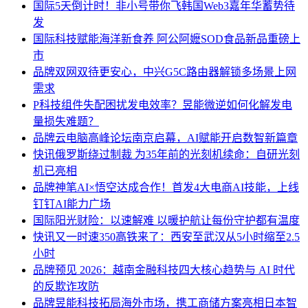
国际
5天倒计时！非小号带你飞韩国Web3嘉年华蓄势待
发
国际
科技赋能海洋新食养 阿公阿嬷SOD食品新品重磅上
市
品牌
双网双待更安心，中兴G5C路由器解锁多场景上网
需求
P科技
组件失配困扰发电效率？昱能微逆如何化解发电
量损失难题？
品牌
云电脑高峰论坛南京启幕，AI赋能开启数智新篇章
快讯
俄罗斯绕过制裁 为35年前的光刻机续命：自研光刻
机已亮相
品牌
神笔AI×悟空达成合作！首发4大电商AI技能，上线
钉钉AI能力广场
国际
阳光财险：以速解难 以暖护航让每份守护都有温度
快讯
又一时速350高铁来了：西安至武汉从5小时缩至2.5
小时
品牌
预见 2026：越南金融科技四大核心趋势与 AI 时代
的反欺诈攻防
品牌
昱能科技拓局海外市场，携工商储方案亮相日本智