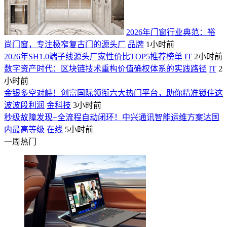
2026年门窗行业典范：裕
尚门窗，专注极窄复古门的源头厂
品牌
1小时前
2026年SH1.0端子线源头厂家性价比TOP5推荐榜单
IT
2小时前
数字资产时代：区块链技术重构价值确权体系的实践路径
IT
2
小时前
金银多空对峙！创富国际领衔六大热门平台，助你精准锁住这
波波段利润
金科技
3小时前
秒级故障发现+全流程自动闭环！中兴通讯智能运维方案达国
内最高等级
在线
5小时前
一周热门